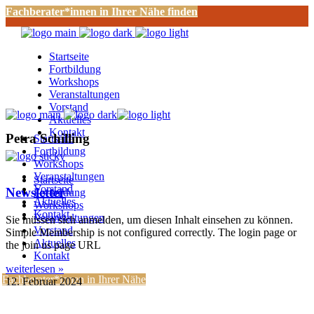
Fachberater*innen in Ihrer Nähe finden
Startseite
Fortbildung
Workshops
Veranstaltungen
Vorstand
Aktuelles
Kontakt
Petra Schilling
Startseite
Fortbildung
Workshops
Veranstaltungen
Startseite
Vorstand
Newsletter
Fortbildung
Aktuelles
Workshops
Kontakt
Veranstaltungen
Sie müssen sich anmelden, um diesen Inhalt einsehen zu können.
Vorstand
Simple Membership is not configured correctly. The login page or
Aktuelles
the join us page URL
Kontakt
weiterlesen »
Fachberater*innen in Ihrer Nähe
12. Februar 2024